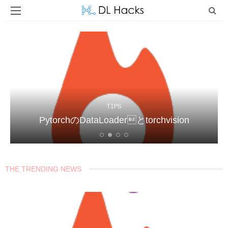
TIPS
PytorchのDataLoaderとtorchvision
THE TRENDING NEWS