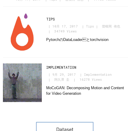
TIPS
10月 17, 2017
Tips
曽根岡 侑也
34749 Views
PytorchのDataLoaderとtorchvision
IMPLEMENTATION
9月 29, 2017
Implementation
阿久澤 圭
16278 Views
MoCoGAN: Decomposing Motion and Content
for Video Generation