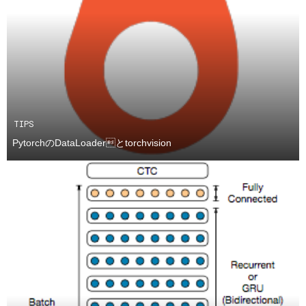
TIPS
PytorchのDataLoaderとtorchvision