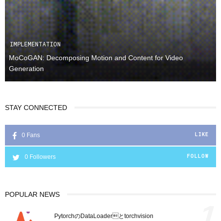
IMPLEMENTATION
MoCoGAN: Decomposing Motion and Content for Video
Generation
STAY CONNECTED
LIKE
0
Fans
FOLLOW
0
Followers
POPULAR NEWS
1
PytorchのDataLoaderとtorchvision