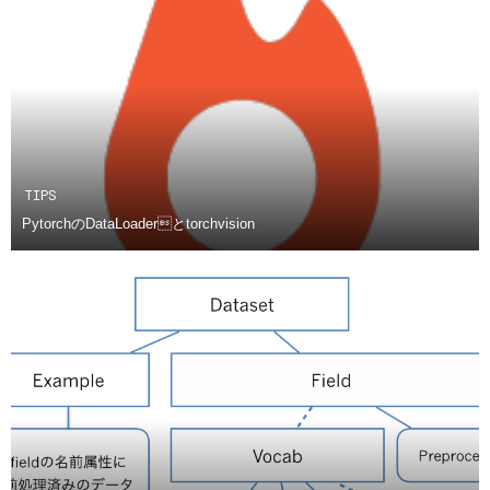
TIPS
PytorchのDataLoaderとtorchvision