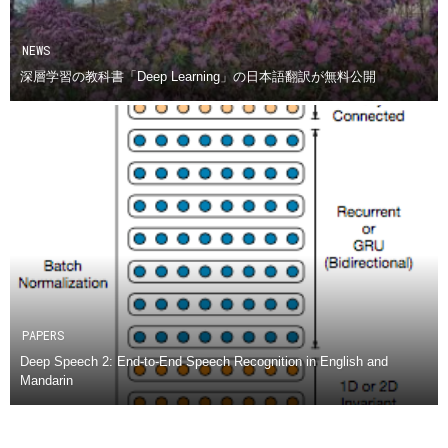
NEWS
深層学習の教科書「Deep Learning」の日本語翻訳が無料公開
PAPERS
Deep Speech 2: End-to-End Speech Recognition in English and
Mandarin